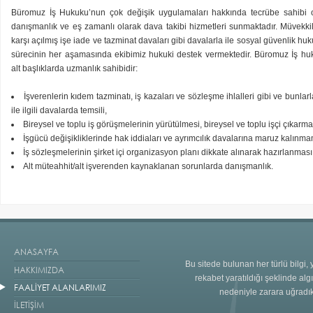
Büromuz İş Hukuku’nun çok değişik uygulamaları hakkında tecrübe sahibi o
danışmanlık ve eş zamanlı olarak dava takibi hizmetleri sunmaktadır. Müvekkill
karşı açılmış işe iade ve tazminat davaları gibi davalarla ile sosyal güvenlik h
sürecinin her aşamasında ekibimiz hukuki destek vermektedir. Büromuz İş huk
alt başlıklarda uzmanlık sahibidir:
İşverenlerin kıdem tazminatı, iş kazaları ve sözleşme ihlalleri gibi ve bunla
ile ilgili davalarda temsili,
Bireysel ve toplu iş görüşmelerinin yürütülmesi, bireysel ve toplu işçi çıkarma
İşgücü değişikliklerinde hak iddiaları ve ayrımcılık davalarına maruz kalınm
İş sözleşmelerinin şirket içi organizasyon planı dikkate alınarak hazırlanması
Alt müteahhit/alt işverenden kaynaklanan sorunlarda danışmanlık.
ANASAYFA
Bu sitede bulunan her türlü bilgi
HAKKIMIZDA
rekabet yaratıldığı şeklinde al
FAALİYET ALANLARIMIZ
nedeniyle zarara uğradı
İLETİŞİM