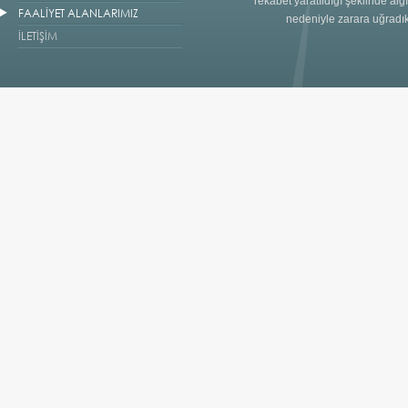
rekabet yaratıldığı şeklinde al
FAALİYET ALANLARIMIZ
nedeniyle zarara uğradı
İLETİŞİM