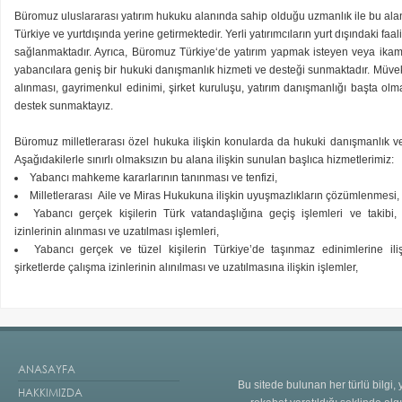
Büromuz uluslararası yatırım hukuku alanında sahip olduğu uzmanlık ile bu alana 
Türkiye ve yurtdışında yerine getirmektedir. Yerli yatırımcıların yurt dışındaki fa
sağlanmaktadır. Ayrıca, Büromuz Türkiye‘de yatırım yapmak isteyen veya ikame
yabancılara geniş bir hukuki danışmanlık hizmeti ve desteği sunmaktadır. Müvek
alınması, gayrimenkul edinimi, şirket kuruluşu, yatırım danışmanlığı başta o
destek sunmaktayız.
Büromuz milletlerarası özel hukuka ilişkin konularda da hukuki danışmanlık ve
Aşağıdakilerle sınırlı olmaksızın bu alana ilişkin sunulan başlıca hizmetlerimiz:
Yabancı mahkeme kararlarının tanınması ve tenfizi,
Milletlerarası Aile ve Miras Hukukuna ilişkin uyuşmazlıkların çözümlenmesi,
Yabancı gerçek kişilerin Türk vatandaşlığına geçiş işlemleri ve takibi,
izinlerinin alınması ve uzatılması işlemleri,
Yabancı gerçek ve tüzel kişilerin Türkiye’de taşınmaz edinimlerine ili
şirketlerde çalışma izinlerinin alınılması ve uzatılmasına ilişkin işlemler,
ANASAYFA
Bu sitede bulunan her türlü bilgi
HAKKIMIZDA